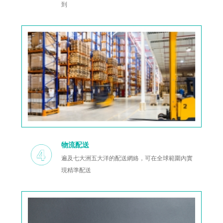
到
物流配送
遍及七大洲五大洋的配送網絡，可在全球範圍內實
現精準配送