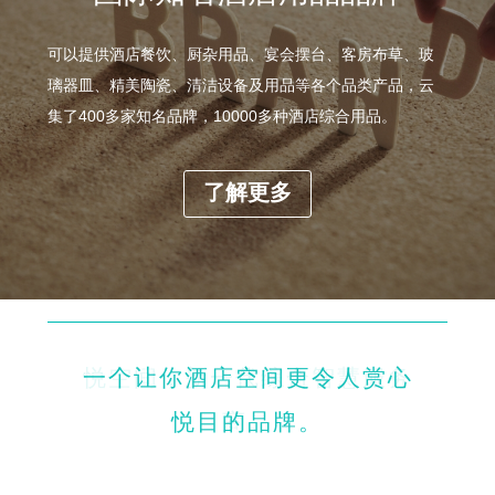
可以提供酒店餐饮、厨杂用品、宴会摆台、客房布草、玻
璃器皿、精美陶瓷、清洁设备及用品等各个品类产品，云
集了400多家知名品牌，10000多种酒店综合用品。
了解更多
一个让你酒店空间更令人赏心
悦空间，新一代综合智慧服务
悦目的品牌。
商。