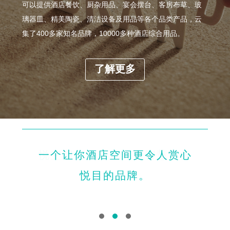
可以提供酒店餐饮、厨杂用品、宴会摆台、客房布草、玻
璃器皿、精美陶瓷、清洁设备及用品等各个品类产品，云
集了400多家知名品牌，10000多种酒店综合用品。
了解更多
一个让你酒店空间更令人赏心
悦空间，新一代综合智慧服务
悦目的品牌。
商。