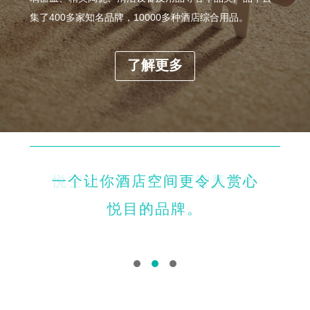
集了400多家知名品牌，10000多种酒店综合用品。
了解更多
一个让你酒店空间更令人赏心
悦空间，新一代综合智慧服务
悦目的品牌。
商。